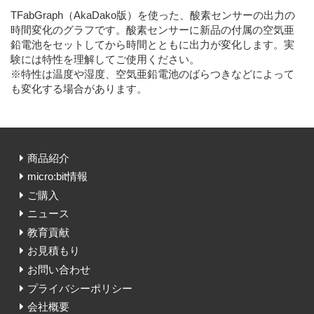
TFabGraph（AkaDako版）を使った、酸素センサーの出力の
時間変化のグラフです。酸素センサーに新品の付属の空気亜
鉛電池をセットしてから時間とともに出力が変化します。実
験には特性を理解してご使用ください。
※特性は温度や湿度、空気亜鉛電池のばらつきなどによって
も変化する場合があります。
商品紹介
micro:bit情報
ご購入
ニュース
教育貢献
お見積もり
お問い合わせ
プライバシーポリシー
会社概要