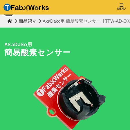
T
F
MENU
TOP
a
b
商品紹介
AkaDako用 簡易酸素センサー【TFW-AD-OX
W
o
r
k
s
AkaDako用
簡易酸素センサー