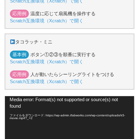
Scratch互換環境（Xcratch）で開く
応用例
温度に応じて扇風機を操作する
Scratch互換環境（Xcratch）で開く
タコラッチ・ミニ
基本例
ボタン①②③を順番に実行する
Scratch互換環境（Xcratch）で開く
応用例
人が動いたらシーリングライトをつける
Scratch互換環境（Xcratch）で開く
動
Media error: Format(s) not supported or source(s) not
画
found
プ
レ
ファイルをダウンロード: https://wp-admin.tfabworks.com/wp-content/uploads/ir3-
ー
movie.mp4?_=2
ヤ
ー