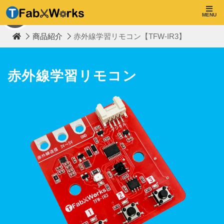
T
F
MENU
TOP
a
b
商品紹介
赤外線学習リモコン【TFW-IR3】
W
o
r
k
s
赤外線学習リモコン