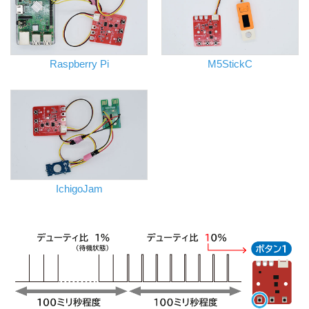
Raspberry Pi
M5StickC
IchigoJam